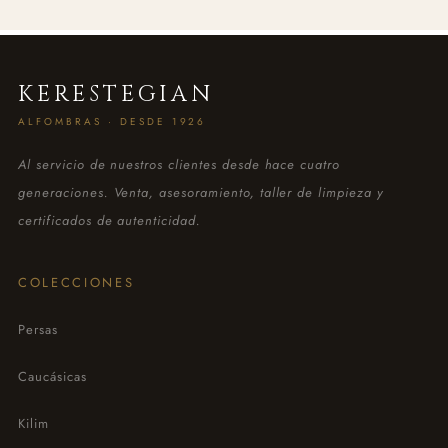
KERESTEGIAN
ALFOMBRAS · DESDE 1926
Al servicio de nuestros clientes desde hace cuatro
generaciones. Venta, asesoramiento, taller de limpieza y
certificados de autenticidad.
COLECCIONES
Persas
Caucásicas
Kilim