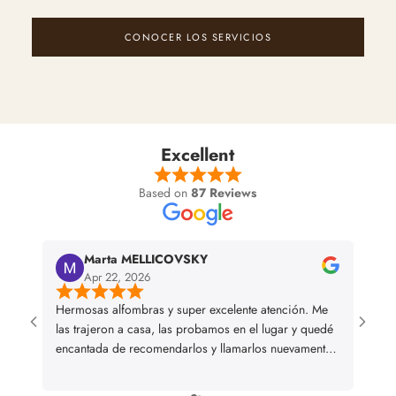
CONOCER LOS SERVICIOS
Excellent
Based on
87 Reviews
Marta MELLICOVSKY
Apr 22, 2026
Hermosas alfombras y super excelente atención. Me
I bou
las trajeron a casa, las probamos en el lugar y quedé
and we
encantada de recomendarlos y llamarlos nuevamente
en caso de necesitar alguna otra alfombra