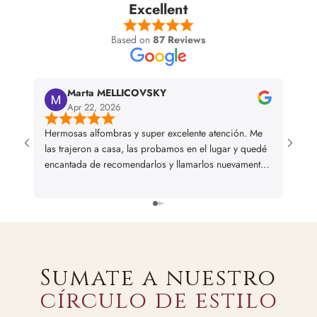
Excellent
Based on
87 Reviews
Marta MELLICOVSKY
Apr 22, 2026
Hermosas alfombras y super excelente atención. Me
I bou
las trajeron a casa, las probamos en el lugar y quedé
and we
encantada de recomendarlos y llamarlos nuevamente
en caso de necesitar alguna otra alfombra
Sumate a nuestro
círculo de estilo