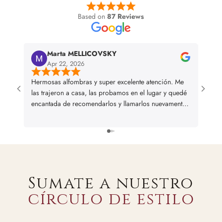
Based on
87 Reviews
Marta MELLICOVSKY
Apr 22, 2026
Hermosas alfombras y super excelente atención. Me
I bou
las trajeron a casa, las probamos en el lugar y quedé
and we
encantada de recomendarlos y llamarlos nuevamente
en caso de necesitar alguna otra alfombra
Sumate a nuestro
círculo de estilo