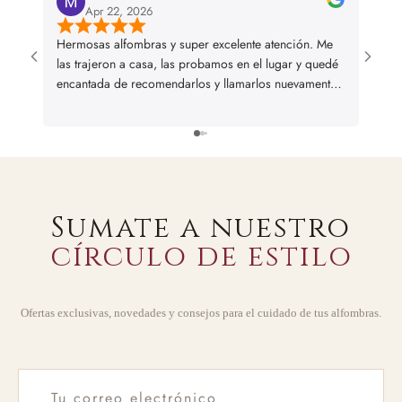
Apr 22, 2026
Hermosas alfombras y super excelente atención. Me
I bou
las trajeron a casa, las probamos en el lugar y quedé
and we
encantada de recomendarlos y llamarlos nuevamente
en caso de necesitar alguna otra alfombra
Sumate a nuestro
círculo de estilo
Ofertas exclusivas, novedades y consejos para el cuidado de tus alfombras.