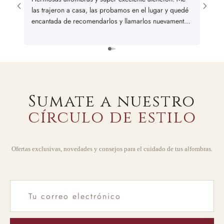
las trajeron a casa, las probamos en el lugar y quedé
and we
encantada de recomendarlos y llamarlos nuevamente
en caso de necesitar alguna otra alfombra
Sumate a nuestro
círculo de estilo
Ofertas exclusivas, novedades y consejos para el cuidado de tus alfombras.