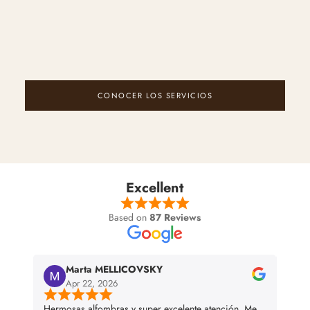
CONOCER LOS SERVICIOS
Excellent
Based on
87 Reviews
Marta MELLICOVSKY
Apr 22, 2026
Hermosas alfombras y super excelente atención. Me
I bou