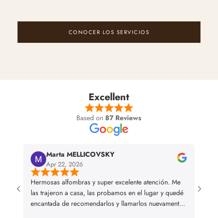
CONOCER LOS SERVICIOS
Excellent
Based on
87 Reviews
Marta MELLICOVSKY
Apr 22, 2026
Hermosas alfombras y super excelente atención. Me
I bou
las trajeron a casa, las probamos en el lugar y quedé
and we
encantada de recomendarlos y llamarlos nuevamente
en caso de necesitar alguna otra alfombra