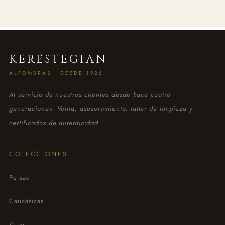
KERESTEGIAN
ALFOMBRAS · DESDE 1926
Al servicio de nuestros clientes desde hace cuatro
generaciones. Venta, asesoramiento, taller de limpieza y
certificados de autenticidad.
COLECCIONES
Persas
Caucásicas
Kilim