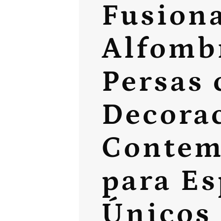
Fusiona
Alfomb
Persas 
Decora
Contem
para Es
Únicos