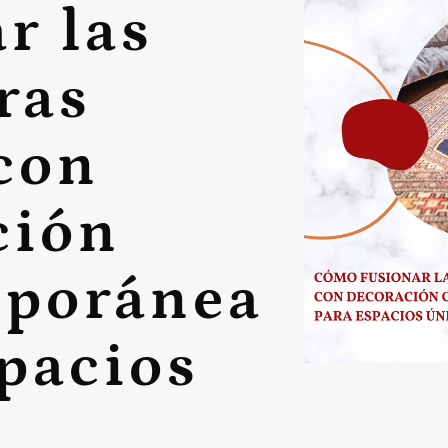
r las
ras
con
ción
poránea
pacios