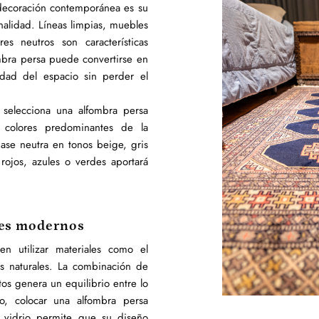
 decoración contemporánea es su
nalidad. Líneas limpias, muebles
es neutros son características
mbra persa puede convertirse en
dad del espacio sin perder el
, selecciona una alfombra persa
colores predominantes de la
base neutra en tonos beige, gris
rojos, azules o verdes aportará
les modernos
en utilizar materiales como el
os naturales. La combinación de
os genera un equilibrio entre lo
o, colocar una alfombra persa
vidrio permite que su diseño