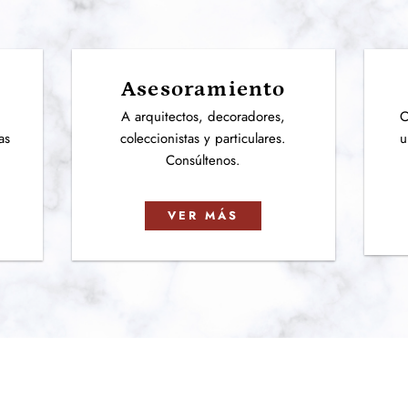
Asesoramiento
e
A arquitectos, decoradores,
C
as
coleccionistas y particulares.
u
Consúltenos.
VER MÁS