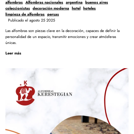
alfombras
Alfombras nacionales
argentina
buenos aires
coleccionistas
decoración moderna
hotel
hoteles
limpieza de alfombras
persas
Publicado el agosto 25 2025
Las alfombras son piezas clave en la decoración, capaces de definir la
personalidad de un espacio, transmitir emociones y crear atmósferas
únicas.
Leer más