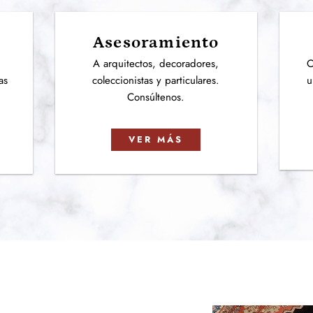
Asesoramiento
e
A arquitectos, decoradores,
C
as
coleccionistas y particulares.
u
Consúltenos.
VER MÁS