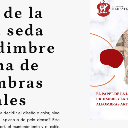
 de la
a seda
rdimbre
ma de
ombras
ales
ca decidir el diseño o color, sino
o: ¿plano o de pelo denso? Esta
fort, el mantenimiento y el estilo