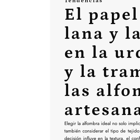
Tendencias
El papel
lana y l
en la u
y la tra
las alf
artesan
Elegir la alfombra ideal no solo impli
también considerar el tipo de tejid
decisión influye en la textura, el con