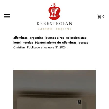
Ir directamente al contenido
0
alfombras
argentina
buenos aires
coleccionistas
hotel
hoteles
Mantenimiento de Alfombras
persas
Christian
Publicado el octubre 31 2024